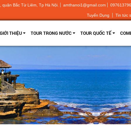
 quận Bắc Từ Liêm, Tp Hà Nội.
amthanoi1@gmail.com
09761379
Tuyển Dụng
Tin tức 
GIỚI THIỆU
TOUR TRONG NƯỚC
TOUR QUỐC TẾ
COMB