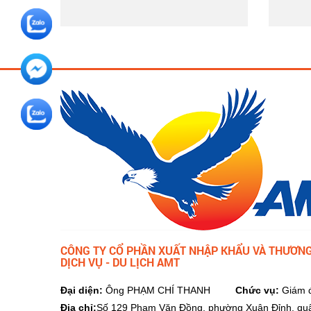
CÔNG TY CỔ PHẦN XUẤT NHẬP KHẨU VÀ THƯƠNG
DỊCH VỤ - DU LỊCH AMT
Đại diện:
Ông PHẠM CHÍ THANH
Chức vụ:
Giám 
Địa chỉ:
Số 129 Phạm Văn Đồng, phường Xuân Đỉnh, qu