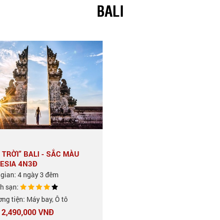
BALI
 TRỜI” BALI - SẮC MÀU
ESIA 4N3Đ
 gian: 4 ngày 3 đêm
h sạn:
ng tiện: Máy bay, Ô tô
12,490,000 VNĐ