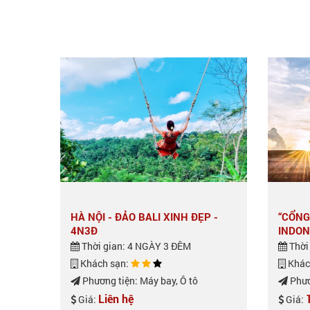
HÀ NỘI - ĐẢO BALI XINH ĐẸP -
“CỔNG
4N3Đ
INDON
Thời gian: 4 NGÀY 3 ĐÊM
Thời
Khách sạn:
Khác
Phương tiện: Máy bay, Ô tô
Phươ
Liên hệ
Giá:
Giá: