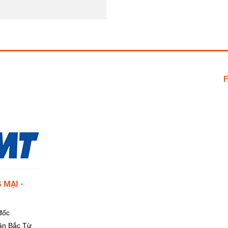
 MẠI -
đốc
ận Bắc Từ