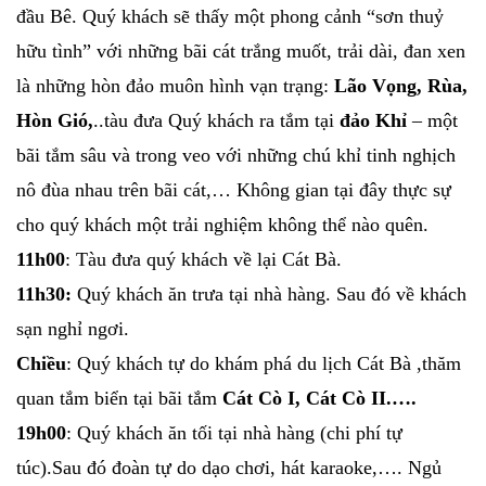
đầu Bê. Quý khách sẽ thấy một phong cảnh “sơn thuỷ
hữu tình” với những bãi cát trắng muốt, trải dài, đan xen
là những hòn đảo muôn hình vạn trạng:
Lão Vọng, Rùa,
Hòn Gió,
..tàu đưa Quý khách ra tắm tại
đảo Khỉ
– một
bãi tắm sâu và trong veo với những chú khỉ tinh nghịch
nô đùa nhau trên bãi cát,… Không gian tại đây thực sự
cho quý khách một trải nghiệm không thể nào quên.
11h00
: Tàu đưa quý khách về lại Cát Bà.
11h30:
Quý khách ăn trưa tại nhà hàng. Sau đó về khách
sạn nghỉ ngơi.
Chiều
: Quý khách tự do khám phá du lịch Cát Bà ,thăm
quan tắm biển tại bãi tắm
Cát Cò I, Cát Cò II.….
19h00
: Quý khách ăn tối tại nhà hàng (chi phí tự
túc).Sau đó đoàn tự do dạo chơi, hát karaoke,…. Ngủ