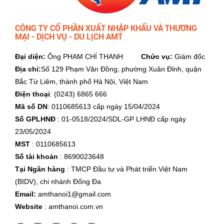
CÔNG TY CỔ PHẦN XUẤT NHẬP KHẨU VÀ THƯƠNG
MẠI - DỊCH VỤ - DU LỊCH AMT
Đại diện:
Ông PHẠM CHÍ THANH
Chức vụ:
Giám đốc
Địa chỉ:
Số 129 Phạm Văn Đồng, phường Xuân Đỉnh, quận
Bắc Từ Liêm, thành phố Hà Nội, Việt Nam
Điện thoại
: (0243) 6865 666
Mã số DN
: 0110685613 cấp ngày 15/04/2024
Số GPLHNĐ
: 01-0518/2024/SDL-GP LHNĐ cấp ngày
23/05/2024
MST
: 0110685613
Số tài khoản
: 8690023648
Tại Ngân hàng
: TMCP Đầu tư và Phát triển Việt Nam
(BIDV), chi nhánh Đống Đa
Email:
amthanoi1@gmail.com
Website
: amthanoi.com.vn