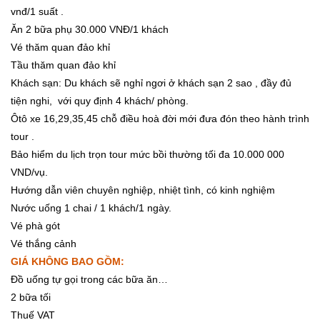
vnđ/1 suất .
Ăn 2 bữa phụ 30.000 VNĐ/1 khách
Vé thăm quan đảo khỉ
Tầu thăm quan đảo khỉ
Khách sạn: Du khách sẽ nghỉ ngơi ở khách sạn 2 sao , đầy đủ
tiện nghi, với quy định 4 khách/ phòng.
Ôtô xe 16,29,35,45 chỗ điều hoà đời mới đưa đón theo hành trình
tour .
Bảo hiểm du lịch trọn tour mức bồi thường tối đa 10.000 000
VND/vụ.
Hướng dẫn viên chuyên nghiệp, nhiệt tình, có kinh nghiệm
Nước uống 1 chai / 1 khách/1 ngày.
Vé phà gót
Vé thắng cảnh
GIÁ KHÔNG BAO GỒM:
Đồ uống tự gọi trong các bữa ăn…
2 bữa tối
Thuế VAT