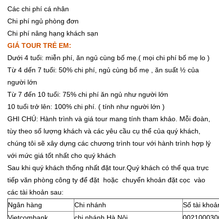
Các chi phí cá nhân
Chi phí ngủ phòng đơn
Chi phí nâng hạng khách sạn
GIÁ TOUR TRẺ EM:
Dưới 4 tuổi: miễn phí, ăn ngủ cùng bố mẹ.( mọi chi phí bố mẹ lo )
Từ 4 dến 7 tuổi: 50% chi phí, ngủ cùng bố mẹ , ăn suất ½ của
người lớn
Từ 7 đến 10 tuổi: 75% chi phí ăn ngủ như người lớn
10 tuổi trở lên: 100% chi phí. ( tính như người lớn )
GHI CHÚ: Hành trình và giá tour mang tính tham khảo. Mỗi đoàn,
tùy theo số lượng khách và các yêu cầu cụ thể của quý khách,
chúng tôi sẽ xây dựng các chương trình tour với hành trình hợp lý
với mức giá tốt nhất cho quý khách
Sau khi quý khách thống nhất đặt tour.Quý khách có thể qua trực
tiếp văn phòng công ty để đặt hoặc chuyển khoản đặt cọc vào
các tài khoản sau:
Ngân hàng
Chi nhánh
Số tài khoả
Vietcombank
chi nhánh Hà Nội
002100030