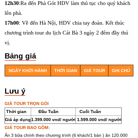
12h30
:Ra đến Phà Gót HDV làm thủ tục cho quý khách
lên phà.
17h00
: Về đến Hà Nội, HDV chia tay đoàn. Kết thúc
chương trình tour du lịch Cát Bà 3 ngày 2 đêm đầy thú
vị.
Bảng giá
NGÀY KHỞI HÀNH
THỜI GIAN
GIÁ TOUR
GHI CHÚ
Lưu ý
GIÁ TOUR TRỌN GÓI
Thời gian
Đầu Tuần
Cuối Tuần
Giá áp dụng
1.399.000 vnd/ người
1.599.000 vnd/ người
GIÁ TOUR BAO GỒM:
Ăn 3 bữa chính theo chương trình (6 khách/1 bàn ) ăn 120.000