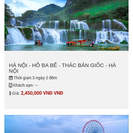
HÀ NỘI - HỒ BA BỂ - THÁC BẢN GIỐC - HÀ
NỘI
Thời gian:3 ngày 2 đêm
Khách sạn: ---
2,450,000 VNĐ VNĐ
Giá: