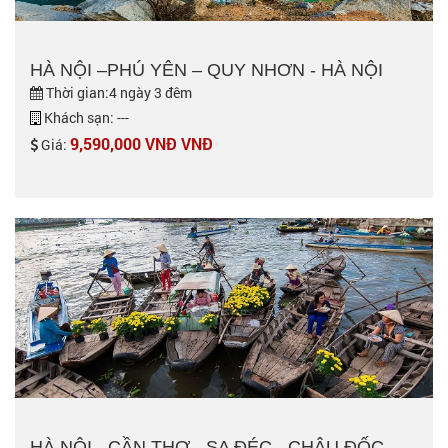
HÀ NỘI –PHÚ YÊN – QUY NHƠN - HÀ NỘI
Thời gian:4 ngày 3 đêm
Khách sạn: ---
9,590,000 VNĐ VNĐ
Giá:
HÀ NỘI - CẦN THƠ - SA ĐÉC - CHÂU ĐỐC -