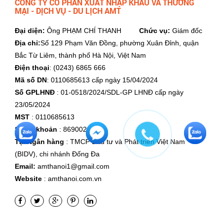
CÔNG TY CỔ PHẦN XUẤT NHẬP KHẨU VÀ THƯƠNG
MẠI - DỊCH VỤ - DU LỊCH AMT
Đại diện:
Ông PHẠM CHÍ THANH
Chức vụ:
Giám đốc
Địa chỉ:
Số 129 Phạm Văn Đồng, phường Xuân Đỉnh, quận
Bắc Từ Liêm, thành phố Hà Nội, Việt Nam
Điện thoại
: (0243) 6865 666
Mã số DN
: 0110685613 cấp ngày 15/04/2024
Số GPLHNĐ
: 01-0518/2024/SDL-GP LHNĐ cấp ngày
23/05/2024
MST
: 0110685613
Số tài khoản
: 8690023648
Tại Ngân hàng
: TMCP Đầu tư và Phát triển Việt Nam
(BIDV), chi nhánh Đống Đa
Email:
amthanoi1@gmail.com
Website
: amthanoi.com.vn