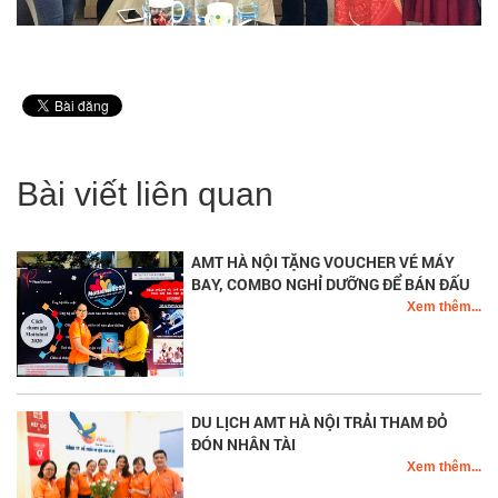
Bài viết liên quan
AMT HÀ NỘI TẶNG VOUCHER VÉ MÁY
BAY, COMBO NGHỈ DƯỠNG ĐỂ BÁN ĐẤU
GIÁ GÂY QUỸ MOTTAINAI 2020
Xem thêm...
DU LỊCH AMT HÀ NỘI TRẢI THAM ĐỎ
ĐÓN NHÂN TÀI
Xem thêm...