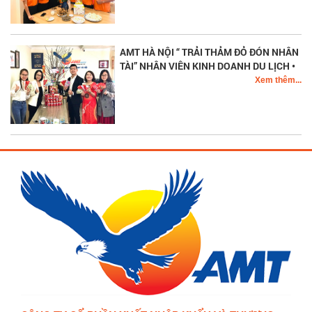
AMT HÀ NỘI “ TRẢI THẢM ĐỎ ĐÓN NHÂN
TÀI” NHÂN VIÊN KINH DOANH DU LỊCH •
SỐ LƯỢNG: 4 NGƯỜI
Xem thêm...