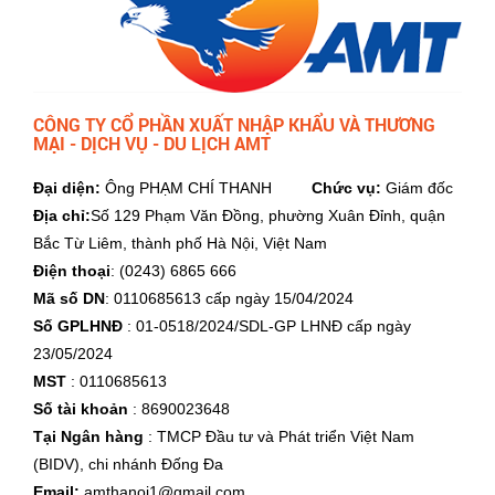
CÔNG TY CỔ PHẦN XUẤT NHẬP KHẨU VÀ THƯƠNG
MẠI - DỊCH VỤ - DU LỊCH AMT
Đại diện:
Ông PHẠM CHÍ THANH
Chức vụ:
Giám đốc
Địa chỉ:
Số 129 Phạm Văn Đồng, phường Xuân Đỉnh, quận
Bắc Từ Liêm, thành phố Hà Nội, Việt Nam
Điện thoại
: (0243) 6865 666
Mã số DN
: 0110685613 cấp ngày 15/04/2024
Số GPLHNĐ
: 01-0518/2024/SDL-GP LHNĐ cấp ngày
23/05/2024
MST
: 0110685613
Số tài khoản
: 8690023648
Tại Ngân hàng
: TMCP Đầu tư và Phát triển Việt Nam
(BIDV), chi nhánh Đống Đa
Email:
amthanoi1@gmail.com