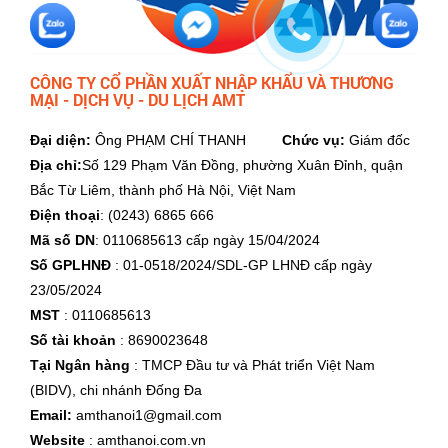
CÔNG TY CỔ PHẦN XUẤT NHẬP KHẨU VÀ THƯƠNG
MẠI - DỊCH VỤ - DU LỊCH AMT
Đại diện:
Ông PHẠM CHÍ THANH
Chức vụ:
Giám đốc
Địa chỉ:
Số 129 Phạm Văn Đồng, phường Xuân Đỉnh, quận
Bắc Từ Liêm, thành phố Hà Nội, Việt Nam
Điện thoại
: (0243) 6865 666
Mã số DN
: 0110685613 cấp ngày 15/04/2024
Số GPLHNĐ
: 01-0518/2024/SDL-GP LHNĐ cấp ngày
23/05/2024
MST
: 0110685613
Số tài khoản
: 8690023648
Tại Ngân hàng
: TMCP Đầu tư và Phát triển Việt Nam
(BIDV), chi nhánh Đống Đa
Email:
amthanoi1@gmail.com
Website
: amthanoi.com.vn